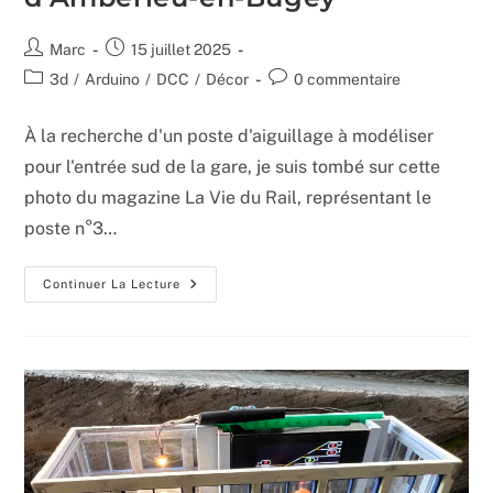
Auteur/autrice
Publication
Marc
15 juillet 2025
de
publiée :
Post
Commentaires
3d
/
Arduino
/
DCC
/
Décor
0 commentaire
la
category:
de
publication :
la
À la recherche d'un poste d'aiguillage à modéliser
publication :
pour l'entrée sud de la gare, je suis tombé sur cette
photo du magazine La Vie du Rail, représentant le
poste n°3…
Modélisation
Continuer La Lecture
Et
Impression
3D
Du
Poste
D’aiguillage
N°3
D’Ambérieu-
En-
Bugey