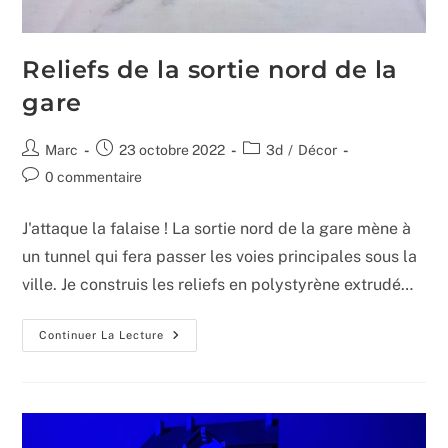
Reliefs de la sortie nord de la
gare
Auteur/autrice
Publication
Post
Marc
23 octobre 2022
3d
/
Décor
de
publiée :
category:
Commentaires
0 commentaire
la
de
publication :
la
J'attaque la falaise ! La sortie nord de la gare mène à
publication :
un tunnel qui fera passer les voies principales sous la
ville. Je construis les reliefs en polystyrène extrudé…
Reliefs
Continuer La Lecture
De
La
Sortie
Nord
De
La
Gare