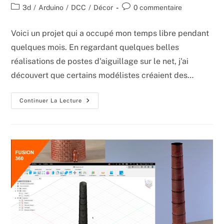
de
publiée :
Post
Commentaires
3d
/
Arduino
/
DCC
/
Décor
0 commentaire
la
category:
de
publication :
la
Voici un projet qui a occupé mon temps libre pendant
publication :
quelques mois. En regardant quelques belles
réalisations de postes d'aiguillage sur le net, j'ai
découvert que certains modélistes créaient des…
Un
Continuer La Lecture
Poste
D’aiguillage
Modélisé
Et
Imprimé
En
3d
Avec
TCO
Opérationnel