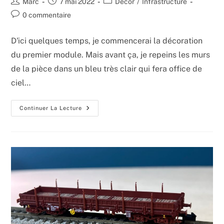
Auteur/autrice
Publication
Post
Marc
7 mai 2022
Décor
/
Infrastructure
de
publiée :
category:
Commentaires
0 commentaire
la
de
publication :
la
D'ici quelques temps, je commencerai la décoration
publication :
du premier module. Mais avant ça, je repeins les murs
de la pièce dans un bleu très clair qui fera office de
ciel…
Un
Continuer La Lecture
Nouveau
Ciel
En
Fond
De
Décor