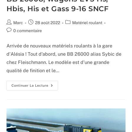
Hbis, His et Gass 9-16 SNCF
Auteur/autrice
Publication
Post
Marc
28 août 2022
Matériel roulant
de
publiée :
category:
Commentaires
0 commentaire
la
de
publication :
la
Arrivée de nouveaux matériels roulants à la gare
publication :
d'Alésia ! Tout d'abord, une BB 26000 alias Sybic de
chez Fleischmann. Le modèle est d'une grande
qualité de finition et le…
BB
Continuer La Lecture
26008,
Wagons
EVS
Hs,
Hbis,
His
Et
Gass
9-
16
SNCF