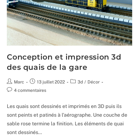
Conception et impression 3d
des quais de la gare
Auteur/autrice
Publication
Post
Marc
13 juillet 2022
3d
/
Décor
de
publiée :
category:
Commentaires
4 commentaires
la
de
publication :
la
Les quais sont dessinés et imprimés en 3D puis ils
publication :
sont peints et patinés à l'aérographe. Une couche de
sable rose termine la finition. Les éléments de quai
sont dessinés…