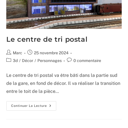
Le centre de tri postal
Auteur/autrice
Publication
Marc
25 novembre 2024
de
publiée :
Post
Commentaires
3d
/
Décor
/
Personnages
0 commentaire
la
category:
de
publication :
la
Le centre de tri postal va être bâti dans la partie sud
publication :
de la gare, en fond de décor. Il va réaliser la transition
entre le toit de la pièce…
Le
Continuer La Lecture
Centre
De
Tri
Postal