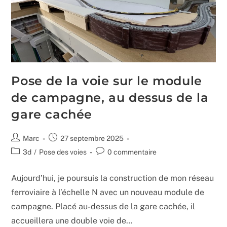
Pose de la voie sur le module
de campagne, au dessus de la
gare cachée
Auteur/autrice
Publication
Marc
27 septembre 2025
de
publiée :
Post
Commentaires
3d
/
Pose des voies
0 commentaire
la
category:
de
publication :
la
Aujourd’hui, je poursuis la construction de mon réseau
publication :
ferroviaire à l’échelle N avec un nouveau module de
campagne. Placé au-dessus de la gare cachée, il
accueillera une double voie de…