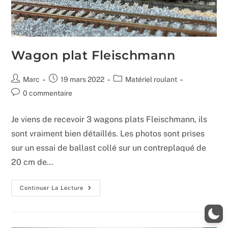
Wagon plat Fleischmann
Auteur/autrice
Publication
Post
Marc
19 mars 2022
Matériel roulant
de
publiée :
category:
Commentaires
0 commentaire
la
de
publication :
la
Je viens de recevoir 3 wagons plats Fleischmann, ils
publication :
sont vraiment bien détaillés. Les photos sont prises
sur un essai de ballast collé sur un contreplaqué de
20 cm de…
Wagon
Continuer La Lecture
Plat
Fleischmann