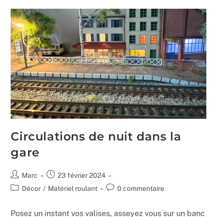
Sud
Circulations de nuit dans la
gare
Auteur/autrice
Publication
Marc
23 février 2024
de
publiée :
Post
Commentaires
Décor
/
Matériel roulant
0 commentaire
la
category:
de
publication :
la
Posez un instant vos valises, asseyez vous sur un banc