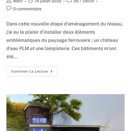
Auteur/autrice
Publication
Post
Marc
14 juillet 2025
3d
/
Décor
de
publiée :
category:
Commentaires
0 commentaire
la
de
publication :
la
Dans cette nouvelle étape d’aménagement du réseau,
publication :
j’ai eu le plaisir d’installer deux éléments
emblématiques du paysage ferroviaire : un château
d’eau PLM et une lampisterie. Ces bâtiments m’ont
été…
Le
Continuer La Lecture
Château
D’eau
Et
La
Lampisterie