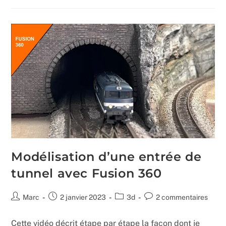
En
Briques
Modélisation d’une entrée de
tunnel avec Fusion 360
Auteur/autrice
Publication
Post
Commentaires
Marc
2 janvier 2023
3d
2 commentaires
de
publiée :
category:
de
la
la
Cette vidéo décrit étape par étape la façon dont je