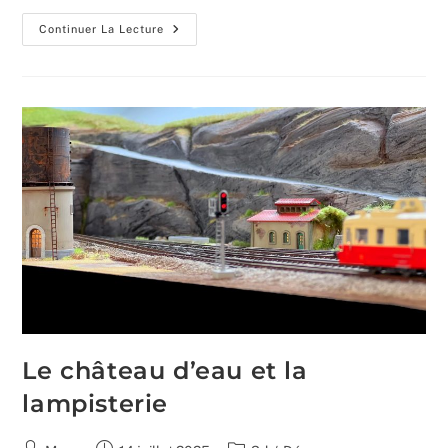
Programmation
Continuer La Lecture
Arduino
:
Code
Complet
Pour
TCO
Et
Dispatcher
Ferroviaire
En
DCC
Le château d’eau et la
lampisterie