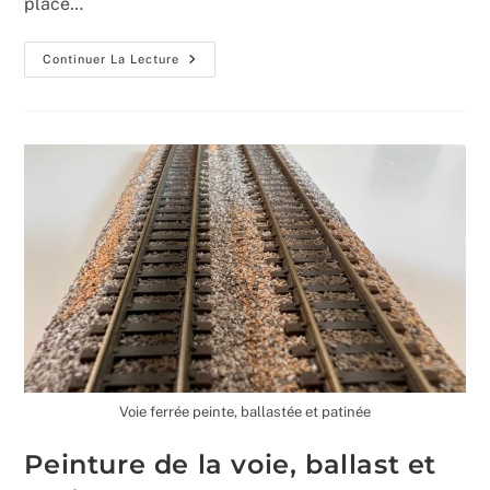
place…
Les
Continuer La Lecture
Immeubles
De
La
Place
De
La
Gare
Voie ferrée peinte, ballastée et patinée
Peinture de la voie, ballast et