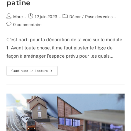
patine
Auteur/autrice
Publication
Post
Marc
12 juin 2023
Décor
/
Pose des voies
de
publiée :
category:
Commentaires
0 commentaire
la
de
publication :
la
C'est parti pour la décoration de la voie sur le module
publication :
1. Avant toute chose, il me faut ajuster le liège de
façon à aménager l'espace prévu pour les quais…
Peinture
Continuer La Lecture
De
La
Voie,
Ballast
Et
Patine