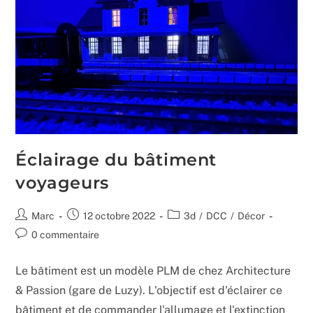
Éclairage du bâtiment
voyageurs
Auteur/autrice
Publication
Post
Marc
12 octobre 2022
3d
/
DCC
/
Décor
de
publiée :
category:
Commentaires
0 commentaire
la
de
publication :
la
Le bâtiment est un modèle PLM de chez Architecture
publication :
& Passion (gare de Luzy). L'objectif est d'éclairer ce
bâtiment et de commander l'allumage et l'extinction