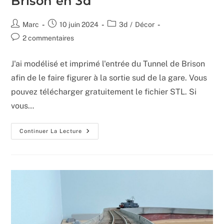
Brison en 3d
Auteur/autrice
Publication
Post
Marc
10 juin 2024
3d
/
Décor
de
publiée :
category:
Commentaires
2 commentaires
la
de
publication :
la
J'ai modélisé et imprimé l'entrée du Tunnel de Brison
publication :
afin de le faire figurer à la sortie sud de la gare. Vous
pouvez télécharger gratuitement le fichier STL. Si
vous…
Modélisation
Continuer La Lecture
Du
Tunnel
De
Brison
En
3d