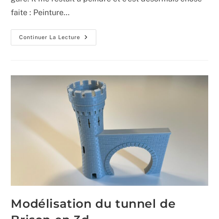
faite : Peinture…
Le
Continuer La Lecture
Relief
Au
Sud
De
La
Gare
Modélisation du tunnel de