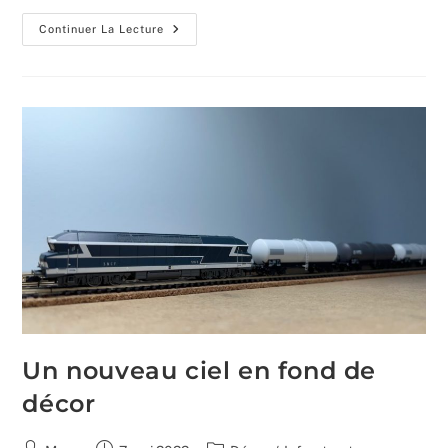
Conception
Continuer La Lecture
Et
Impression
3d
Des
Quais
De
La
Gare
Un nouveau ciel en fond de
décor