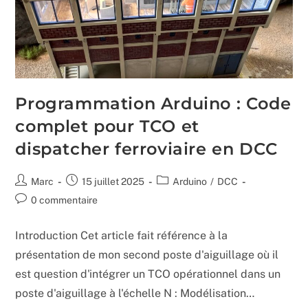
Programmation Arduino : Code
complet pour TCO et
dispatcher ferroviaire en DCC
Auteur/autrice
Publication
Post
Marc
15 juillet 2025
Arduino
/
DCC
de
publiée :
category:
Commentaires
0 commentaire
la
de
publication :
la
Introduction Cet article fait référence à la
publication :
présentation de mon second poste d'aiguillage où il
est question d'intégrer un TCO opérationnel dans un
poste d'aiguillage à l'échelle N : Modélisation…