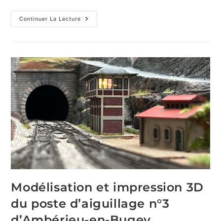
Pose
Continuer La Lecture
De
La
Voie
Sur
Le
Module
De
Campagne,
Au
Dessus
De
La
Gare
Cachée
Modélisation et impression 3D
du poste d’aiguillage n°3
d’Ambérieu-en-Bugey