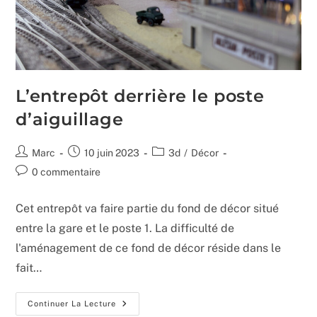
L’entrepôt derrière le poste
d’aiguillage
Auteur/autrice
Publication
Post
Marc
10 juin 2023
3d
/
Décor
de
publiée :
category:
Commentaires
0 commentaire
la
de
publication :
la
Cet entrepôt va faire partie du fond de décor situé
publication :
entre la gare et le poste 1. La difficulté de
l'aménagement de ce fond de décor réside dans le
fait…
L’entrepôt
Continuer La Lecture
Derrière