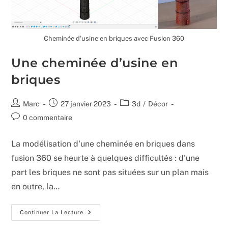
Cheminée d'usine en briques avec Fusion 360
Une cheminée d’usine en
briques
Auteur/autrice
Publication
Post
Marc
27 janvier 2023
3d
/
Décor
de
publiée :
category:
Commentaires
0 commentaire
la
de
publication :
la
La modélisation d'une cheminée en briques dans
publication :
fusion 360 se heurte à quelques difficultés : d'une
part les briques ne sont pas situées sur un plan mais
en outre, la…
Une
Continuer La Lecture
Cheminée
D’usine