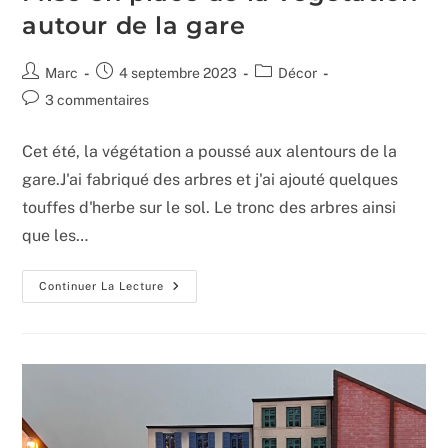
autour de la gare
Auteur/autrice
Publication
Post
Marc
4 septembre 2023
Décor
de
publiée :
category:
Commentaires
3 commentaires
la
de
publication :
la
Cet été, la végétation a poussé aux alentours de la
publication :
gare.J'ai fabriqué des arbres et j'ai ajouté quelques
touffes d'herbe sur le sol. Le tronc des arbres ainsi
que les…
Mise
Continuer La Lecture
En
Place
De
La
Végétation
Autour
De
La
Gare