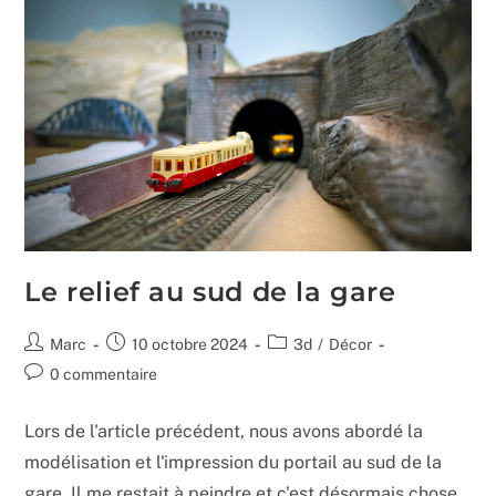
Le relief au sud de la gare
Auteur/autrice
Publication
Post
Marc
10 octobre 2024
3d
/
Décor
de
publiée :
category:
Commentaires
0 commentaire
la
de
publication :
la
Lors de l'article précédent, nous avons abordé la
publication :
modélisation et l'impression du portail au sud de la
gare. Il me restait à peindre et c'est désormais chose