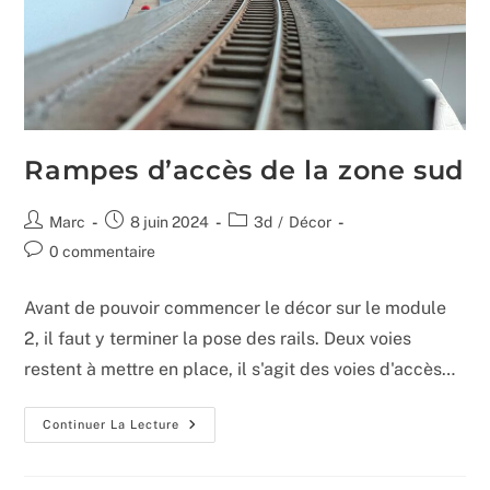
Rampes d’accès de la zone sud
Auteur/autrice
Publication
Post
Marc
8 juin 2024
3d
/
Décor
de
publiée :
category:
Commentaires
0 commentaire
la
de
publication :
la
Avant de pouvoir commencer le décor sur le module
publication :
2, il faut y terminer la pose des rails. Deux voies
restent à mettre en place, il s'agit des voies d'accès…
Rampes
Continuer La Lecture
D’accès
De
La
Zone