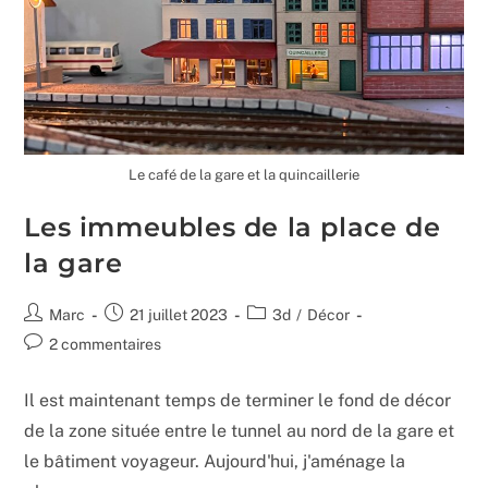
Le café de la gare et la quincaillerie
Les immeubles de la place de
la gare
Auteur/autrice
Publication
Post
Marc
21 juillet 2023
3d
/
Décor
de
publiée :
category:
Commentaires
2 commentaires
la
de
publication :
la
Il est maintenant temps de terminer le fond de décor
publication :
de la zone située entre le tunnel au nord de la gare et
le bâtiment voyageur. Aujourd'hui, j'aménage la