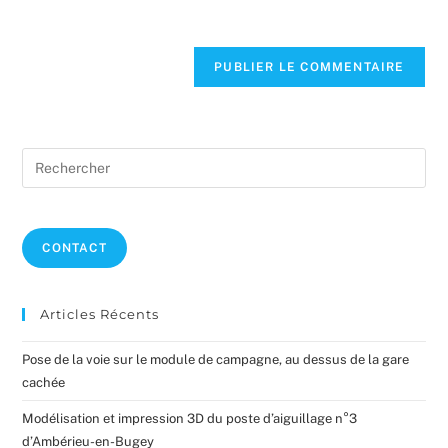
(facultatif)
Pre
Es
to
clo
CONTACT
the
sea
pan
Articles Récents
Pose de la voie sur le module de campagne, au dessus de la gare
cachée
Modélisation et impression 3D du poste d’aiguillage n°3
d’Ambérieu-en-Bugey