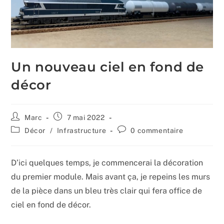
Un nouveau ciel en fond de
décor
Auteur/autrice
Publication
Marc
7 mai 2022
de
publiée :
Post
Commentaires
Décor
/
Infrastructure
0 commentaire
la
category:
de
publication :
la
publication :
D’ici quelques temps, je commencerai la décoration
du premier module. Mais avant ça, je repeins les murs
de la pièce dans un bleu très clair qui fera office de
ciel en fond de décor.