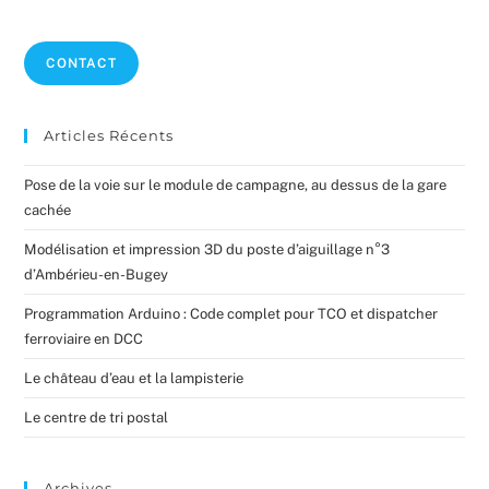
to
clo
CONTACT
the
sea
pan
Articles Récents
Pose de la voie sur le module de campagne, au dessus de la gare
cachée
Modélisation et impression 3D du poste d’aiguillage n°3
d’Ambérieu-en-Bugey
Programmation Arduino : Code complet pour TCO et dispatcher
ferroviaire en DCC
Le château d’eau et la lampisterie
Le centre de tri postal
Archives