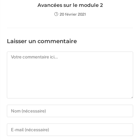
Avancées sur le module 2
20 février 2021
Laisser un commentaire
Comment
Enter
your
name
Enter
or
your
username