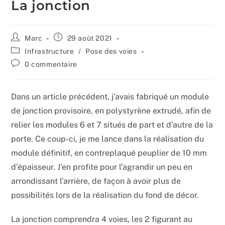
La jonction
Auteur/autrice
Publication
Marc
29 août 2021
de
publiée :
Post
Infrastructure
/
Pose des voies
la
category:
Commentaires
0 commentaire
publication :
de
la
publication :
Dans un article précédent, j’avais fabriqué un module
de jonction provisoire, en polystyrène extrudé, afin de
relier les modules 6 et 7 situés de part et d’autre de la
porte. Ce coup-ci, je me lance dans la réalisation du
module définitif, en contreplaqué peuplier de 10 mm
d’épaisseur. J’en profite pour l’agrandir un peu en
arrondissant l’arrière, de façon à avoir plus de
possibilités lors de la réalisation du fond de décor.
La jonction comprendra 4 voies, les 2 figurant au