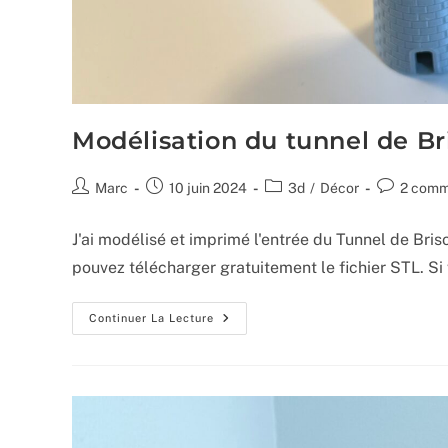
Modélisation du tunnel de Br
Auteur/autrice
Publication
Post
Commentai
Marc
10 juin 2024
3d
/
Décor
2 comm
de
publiée :
category:
de
la
la
J'ai modélisé et imprimé l'entrée du Tunnel de Brison
publication :
publication 
pouvez télécharger gratuitement le fichier STL. Si
Modélisation
Continuer La Lecture
Du
Tunnel
De
Brison
En
3d