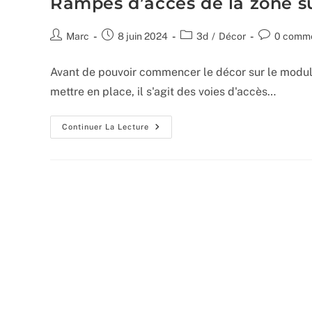
Rampes d’accès de la zone s
Auteur/autrice
Publication
Post
Commentai
Marc
8 juin 2024
3d
/
Décor
0 comme
de
publiée :
category:
de
la
la
Avant de pouvoir commencer le décor sur le module 2
publication :
publication :
mettre en place, il s'agit des voies d'accès…
Rampes
Continuer La Lecture
D’accès
De
La
Zone
Sud