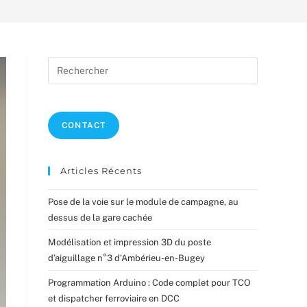
Press
Escape
to
close
CONTACT
the
search
panel.
Articles Récents
Pose de la voie sur le module de campagne, au
dessus de la gare cachée
Modélisation et impression 3D du poste
d’aiguillage n°3 d’Ambérieu-en-Bugey
Programmation Arduino : Code complet pour TCO
et dispatcher ferroviaire en DCC