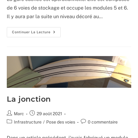
publication :
de 6 voies de stockage et occupe les modules 5 et 6.
Il y aura par la suite un niveau décoré au…
La
Continuer La Lecture
Gare
Cachée
La jonction
Auteur/autrice
Publication
Marc
29 août 2021
de
publiée :
Post
Commentaires
Infrastructure
/
Pose des voies
0 commentaire
la
category:
de
publication :
la
Dans un article précédent, j'avais fabriqué un module