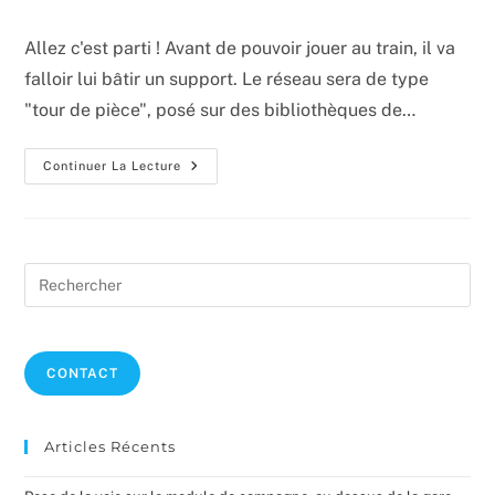
la
de
publication :
la
Allez c'est parti ! Avant de pouvoir jouer au train, il va
publication :
falloir lui bâtir un support. Le réseau sera de type
"tour de pièce", posé sur des bibliothèques de…
Construction
Continuer La Lecture
Des
Supports
De
Modules
Pre
Es
to
clo
CONTACT
the
sea
pan
Articles Récents