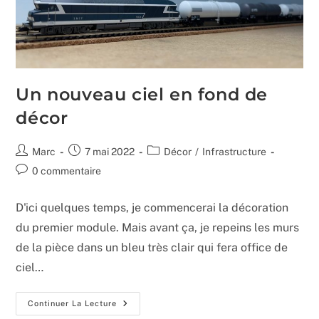
Un nouveau ciel en fond de
décor
Auteur/autrice
Publication
Post
Marc
7 mai 2022
Décor
/
Infrastructure
de
publiée :
category:
Commentaires
0 commentaire
la
de
publication :
la
D'ici quelques temps, je commencerai la décoration
publication :
du premier module. Mais avant ça, je repeins les murs
de la pièce dans un bleu très clair qui fera office de
ciel…
Un
Continuer La Lecture
Nouveau