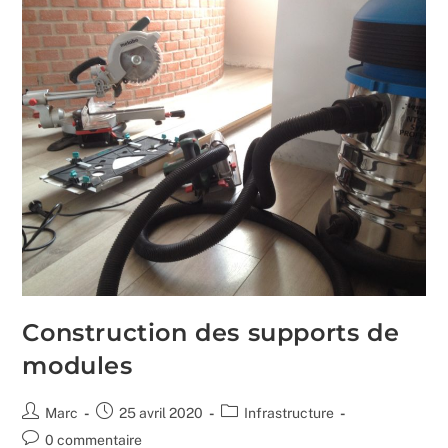
Construction des supports de
modules
Auteur/autrice
Publication
Post
Marc
25 avril 2020
Infrastructure
de
publiée :
category:
Commentaires
0 commentaire