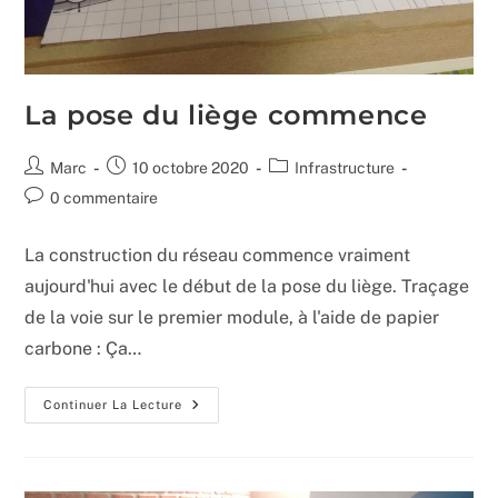
La pose du liège commence
Auteur/autrice
Publication
Post
Marc
10 octobre 2020
Infrastructure
de
publiée :
category:
Commentaires
0 commentaire
la
de
publication :
la
La construction du réseau commence vraiment
publication :
aujourd'hui avec le début de la pose du liège. Traçage
de la voie sur le premier module, à l'aide de papier
carbone : Ça…
La
Continuer La Lecture
Pose
Du
Liège
Commence