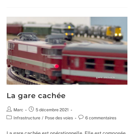
Ciel
En
Fond
De
Décor
La gare cachée
Auteur/autrice
Publication
Marc
5 décembre 2021
de
publiée :
Post
Commentaires
Infrastructure
/
Pose des voies
6 commentaires
la
category:
de
publication :
la
La gare cachée est opérationnelle. Elle est composée