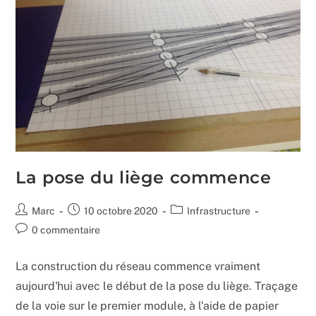
La pose du liège commence
Auteur/autrice
Publication
Post
Marc
10 octobre 2020
Infrastructure
de
publiée :
category:
Commentaires
0 commentaire
la
de
publication :
la
La construction du réseau commence vraiment
publication :
aujourd'hui avec le début de la pose du liège. Traçage
de la voie sur le premier module, à l'aide de papier