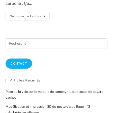
carbone : Ça…
La
Continuer La Lecture
Pose
Du
Liège
Commence
Pre
Es
to
clo
CONTACT
the
sea
pan
Articles Récents
Pose de la voie sur le module de campagne, au dessus de la gare
cachée
Modélisation et impression 3D du poste d’aiguillage n°3
d’Ambérieu-en-Bugey