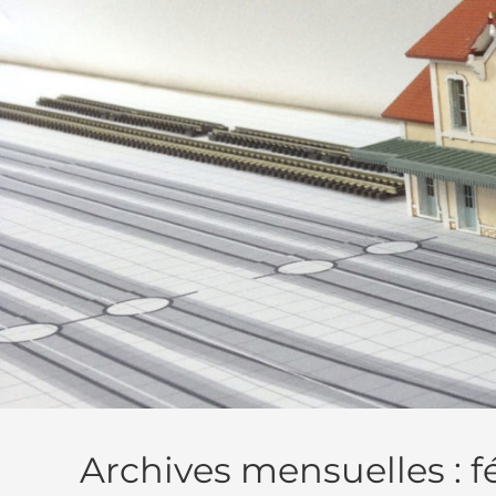
Skip
to
content
Archives mensuelles : f