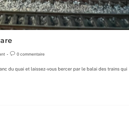
gare
Commentaires
ant
0 commentaire
de
la
anc du quai et laissez-vous bercer par le balai des trains qui
publication :