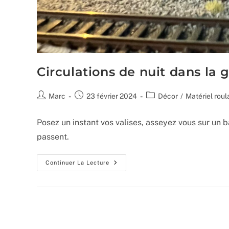
Circulations de nuit dans la 
Auteur/autrice
Publication
Post
Marc
23 février 2024
Décor
/
Matériel roul
de
publiée :
category:
la
Posez un instant vos valises, asseyez vous sur un b
publication :
passent.
Circulations
Continuer La Lecture
De
Nuit
Dans
La
Gare