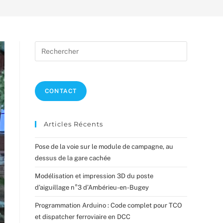
Press
Escape
to
close
CONTACT
the
search
panel.
Articles Récents
Pose de la voie sur le module de campagne, au
dessus de la gare cachée
Modélisation et impression 3D du poste
d’aiguillage n°3 d’Ambérieu-en-Bugey
Programmation Arduino : Code complet pour TCO
et dispatcher ferroviaire en DCC