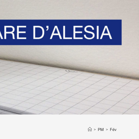
>
PM
>
Fév