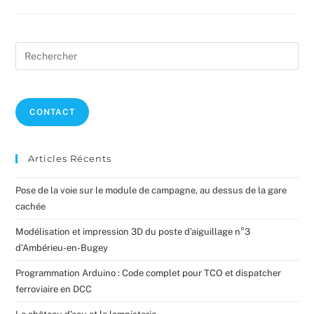
Du
Réseau
Pre
Es
to
clo
CONTACT
the
sea
pan
Articles Récents
Pose de la voie sur le module de campagne, au dessus de la gare
cachée
Modélisation et impression 3D du poste d’aiguillage n°3
d’Ambérieu-en-Bugey
Programmation Arduino : Code complet pour TCO et dispatcher
ferroviaire en DCC