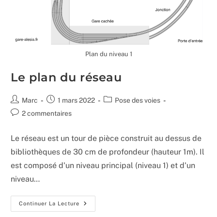
Plan du niveau 1
Le plan du réseau
Auteur/autrice
Publication
Post
Marc
1 mars 2022
Pose des voies
de
publiée :
category:
Commentaires
2 commentaires
la
de
publication :
la
Le réseau est un tour de pièce construit au dessus de
publication :
bibliothèques de 30 cm de profondeur (hauteur 1m). Il
est composé d'un niveau principal (niveau 1) et d'un
niveau…
Le
Continuer La Lecture
Plan