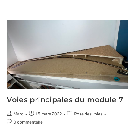
Plat
Fleischmann
Voies principales du module 7
Auteur/autrice
Publication
Post
Marc
15 mars 2022
Pose des voies
de
publiée :
category:
Commentaires
0 commentaire
la
de
publication :
la