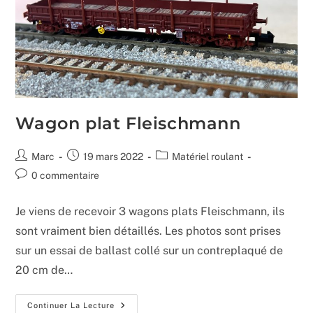
Wagon plat Fleischmann
Auteur/autrice
Publication
Post
Marc
19 mars 2022
Matériel roulant
de
publiée :
category:
Commentaires
0 commentaire
la
de
publication :
la
Je viens de recevoir 3 wagons plats Fleischmann, ils
publication :
sont vraiment bien détaillés. Les photos sont prises
sur un essai de ballast collé sur un contreplaqué de
20 cm de…
Wagon
Continuer La Lecture