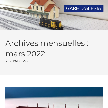
Skip
to
content
Archives mensuelles :
mars 2022
>
PM
>
Mar