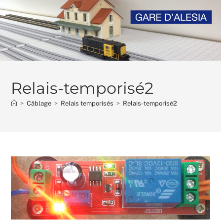
Skip
to
content
Relais-temporisé2
>
Câblage
>
Relais temporisés
>
Relais-temporisé2