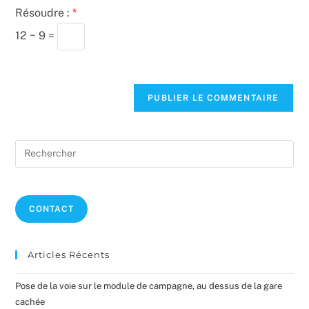
de
Résoudre :
*
comment
votre
12 − 9 =
site
(facultatif)
Pre
Es
to
clo
CONTACT
the
sea
pan
Articles Récents
Pose de la voie sur le module de campagne, au dessus de la gare
cachée